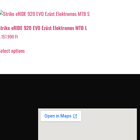
Strike eRIDE 920 EVO Ezüst Elektromos MTB L
.157.990
Ft
elect options