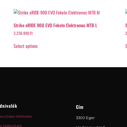
Strike eRIDE 900 EVO Fekete Elektromos MTB L
3.236.990
Ft
2
Select options
S
dnivalók
Cím
zerződési feltételek
3300 Eger
i tájékoztató