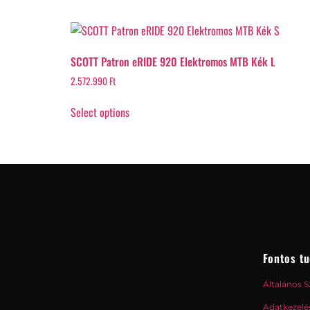
SCOTT Patron eRIDE 920 Elektromos MTB Kék L
2.572.990
Ft
Select options
Fontos tu
Általános S
Adatkezelés