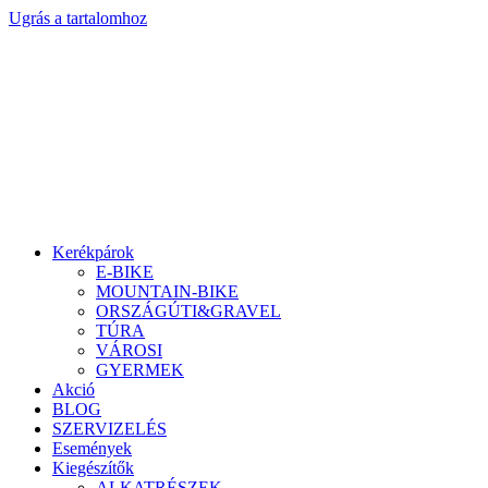
Ugrás a tartalomhoz
Kerékpárok
E-BIKE
MOUNTAIN-BIKE
ORSZÁGÚTI&GRAVEL
TÚRA
VÁROSI
GYERMEK
Akció
BLOG
SZERVIZELÉS
Események
Kiegészítők
ALKATRÉSZEK