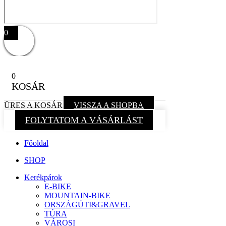
0
0
KOSÁR
ÜRES A KOSÁR
VISSZA A SHOPBA
FOLYTATOM A VÁSÁRLÁST
Főoldal
SHOP
Kerékpárok
E-BIKE
MOUNTAIN-BIKE
ORSZÁGÚTI&GRAVEL
TÚRA
VÁROSI