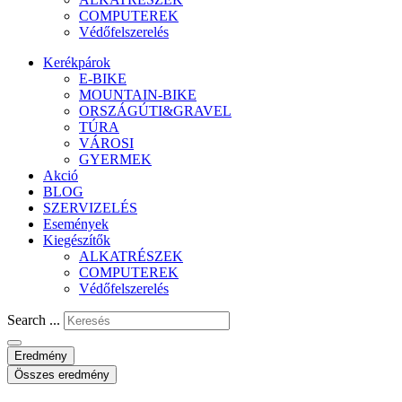
COMPUTEREK
Védőfelszerelés
Kerékpárok
E-BIKE
MOUNTAIN-BIKE
ORSZÁGÚTI&GRAVEL
TÚRA
VÁROSI
GYERMEK
Akció
BLOG
SZERVIZELÉS
Események
Kiegészítők
ALKATRÉSZEK
COMPUTEREK
Védőfelszerelés
Search ...
Eredmény
Összes eredmény